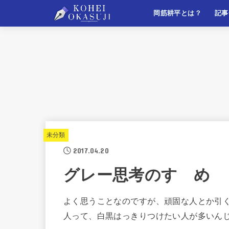
岡筋耕平とは？
記事
自己紹介
このサイトについて
マー
ライ
ビジ
自己
未分類
2017.04.20
グレー思考のすゝめ
よく思うことなのですが、頑固な人とか引
人って、白黒はっきりつけたい人が多いん