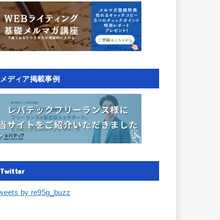
メディア掲載事例
Twitter
weets by re95g_buzz