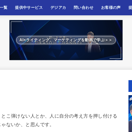
一覧
提供中サービス
デジアカ
問い合わせ
お客様の声
ケティング
ティング
ネス、起業
啓発
AI×ライティング、マーケティングを動画で学ぶ＞＞
くとこ弾けない人とか、人に自分の考え方を押し付ける
じゃないか、と思んです。