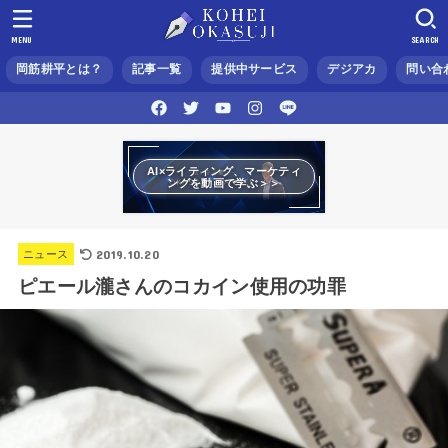
MENU
SEARCH
岡筋耕平とは？
記事一覧
提供中サービス
デジアカ
問い合
AI×ライティング、マーケティ
ングを動画で学ぶ＞＞
2019.10.20
ニュース
ピエール瀧さんのコカイン使用の功罪