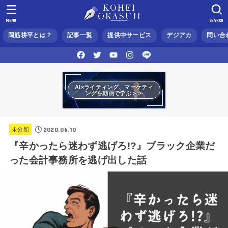
MENU
SEARCH
岡筋耕平とは？
記事一覧
提供中サービス
デジアカ
問い合
AI×ライティング、マーケティ
ングを動画で学ぶ＞＞
2020.06.10
未分類
『辛かったら迷わず逃げろ!?』ブラック企業だ
った会計事務所を逃げ出した話