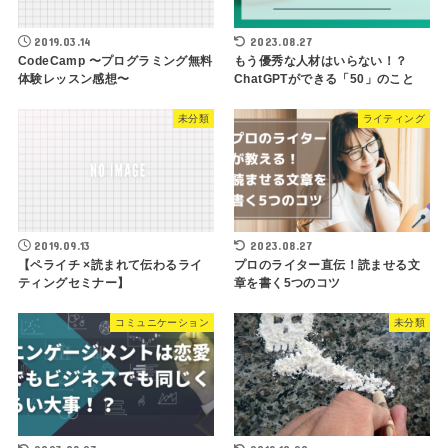
2019.03.14
2023.08.27
CodeCamp 〜プログラミング無料
もう優秀な人材はいらない！？
体験レッスン感想〜
ChatGPTができる「50」のこと
未分類
ライティング
2019.09.13
2023.08.27
【ペライチ ×読まれて伝わるライ
プロのライター直伝！読ませる文
ティングセミナー】
章を書く5つのコツ
コミュニケーション
未分類