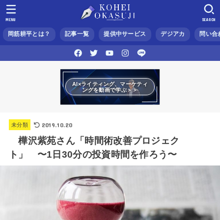
MENU
SEARCH
岡筋耕平とは？
記事一覧
提供中サービス
デジアカ
問い合
AI×ライティング、マーケティ
ングを動画で学ぶ＞＞
2019.10.20
未分類
樺沢紫苑さん「時間術改善プロジェク
ト」 〜1日30分の投資時間を作ろう〜