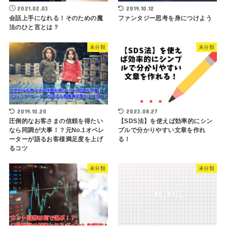
2021.02.03
2019.10.12
会話上手になれる！そのための魔
ファンタジー思考を身につけよう
法のひと言とは？
未分類
未分類
2019.10.20
2023.08.27
圧倒的なお客さまの信頼を得たい
【SDS法】を使えば効率的にシン
なら同調が大事！？元No.1オペレ
プルで分かりやすい文章を作れ
ーターが語るお客様満足度を上げ
る！
るコツ
未分類
未分類