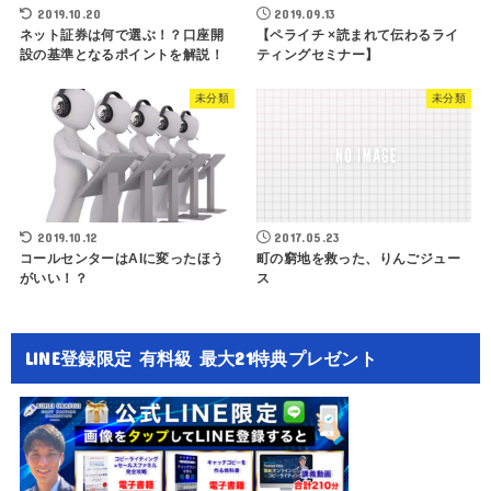
2019.10.20
2019.09.13
ネット証券は何で選ぶ！？口座開
【ペライチ ×読まれて伝わるライ
設の基準となるポイントを解説！
ティングセミナー】
未分類
未分類
2019.10.12
2017.05.23
コールセンターはAIに変ったほう
町の窮地を救った、りんごジュー
がいい！？
ス
LINE登録限定 有料級 最大21特典プレゼント