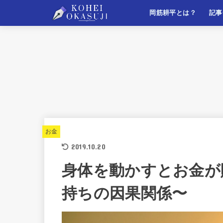
岡筋耕平とは？
記事
自己紹介
このサイトについて
マー
ライ
ビジ
自己
お金
2019.10.20
身体を動かすとお金が
持ちの因果関係〜