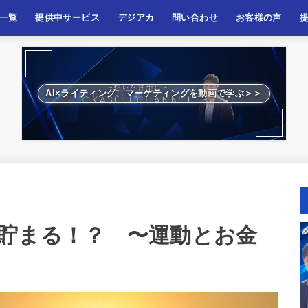
一覧
提供中サービス
デジアカ
問い合わせ
お客様の声
ケティング
ティング
ネス、起業
啓発
AI×ライティング、マーケティングを動画で学ぶ＞＞
貯まる！？ 〜運動とお金