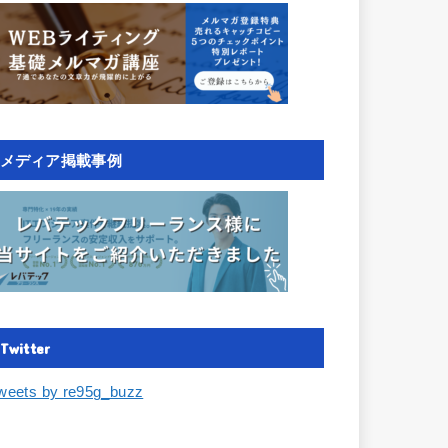
メディア掲載事例
Twitter
weets by re95g_buzz