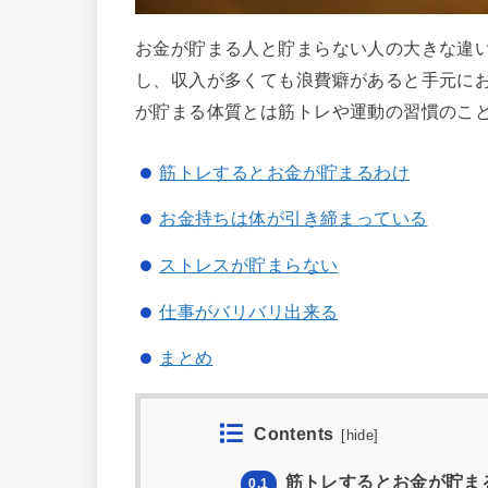
お金が貯まる人と貯まらない人の大きな違
し、収入が多くても浪費癖があると手元に
が貯まる体質とは筋トレや運動の習慣のこ
筋トレするとお金が貯まるわけ
お金持ちは体が引き締まっている
ストレスが貯まらない
仕事がバリバリ出来る
まとめ
Contents
[
hide
]
筋トレするとお金が貯ま
0.1