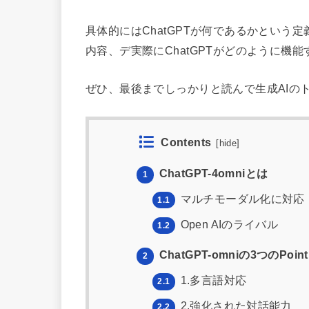
具体的にはChatGPTが何であるかという
内容、デ実際にChatGPTがどのように機能
ぜひ、最後までしっかりと読んで生成AIの
Contents
[
hide
]
ChatGPT-4omniとは
1
マルチモーダル化に対応
1.1
Open AIのライバル
1.2
ChatGPT-omniの3つのPoin
2
1.多言語対応
2.1
2.強化された対話能力
2.2