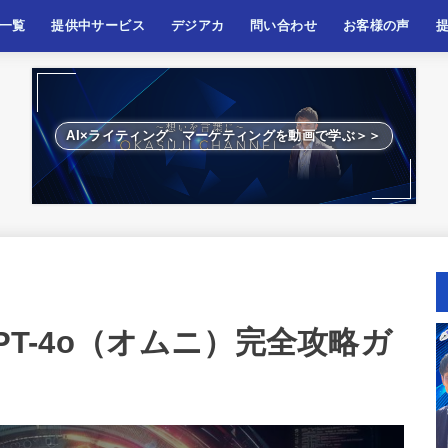
一覧
提供中サービス
デジアカ
問い合わせ
お客様の声
ケティング
ティング
ネス、起業
啓発
AI×ライティング、マーケティングを動画で学ぶ＞＞
PT-4o（オムニ）完全攻略ガ