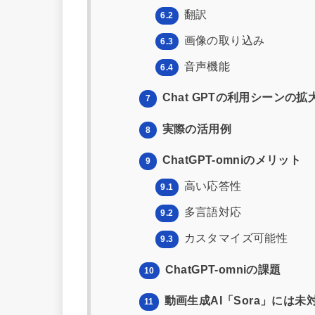
翻訳
6.2
画像の取り込み
6.3
音声機能
6.4
Chat GPTの利用シーンの拡
7
実際の活用例
8
ChatGPT-omniのメリット
9
高い応答性
9.1
多言語対応
9.2
カスタマイズ可能性
9.3
ChatGPT-omniの課題
10
動画生成AI「Sora」には未
11