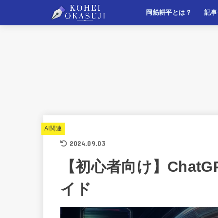
岡筋耕平とは？
記事
自己紹介
このサイトについて
マー
ライ
ビジ
自己
AI関連
2024.09.03
【初心者向け】ChatG
イド