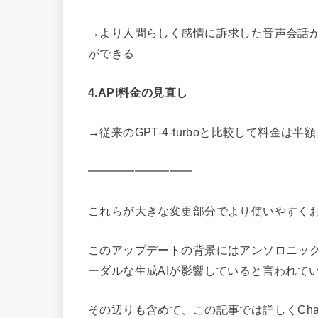
→より人間らしく感情に訴求した音声会話
ができる
4.API料金の見直し
→従来のGPT-4-turboと比較して料金
━━━━━━━━━
これらが大きな変更部分でより使いやすく
このアップデートの背景にはアンソロニックのCl
ーダルな生成AIが影響していると言われて
その辺りも含めて、この記事では詳しくChat