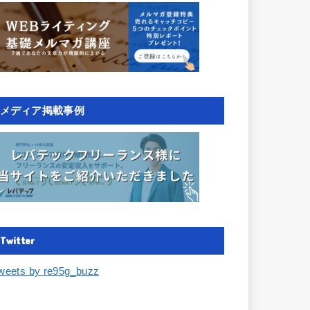
メディア掲載事例
Twitter
weets by re95g_buzz