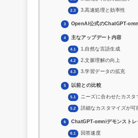
3.高速処理と効率性
2.3
OpenAI公式のChatGPT-o
3
主なアップデート内容
4
1.自然な言語生成
4.1
2.文脈理解の向上
4.2
3.学習データの拡充
4.3
以前との比較
5
ニーズに合わせたカスタ
5.1
詳細なカスタマイズが可
5.2
ChatGPT-omniデモンスト
6
回答速度
6.1