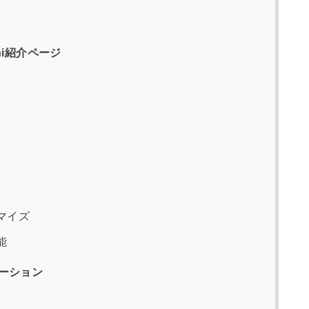
mni紹介ページ
マイズ
能
レーション