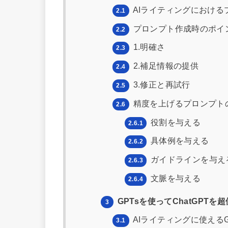
AIライティングにおける
2.1
プロンプト作成時のポイ
2.2
1.明確さ
2.3
2.補足情報の提供
2.4
3.修正と再試行
2.5
精度を上げるプロンプト
2.6
役割を与える
2.6.1
具体例を与える
2.6.2
ガイドラインを与え
2.6.3
文脈を与える
2.6.4
GPTsを使ってChatGPT
3
AIライティングに使えるG
3.1