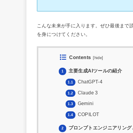
こんな未来が手に入ります。ぜひ最後まで読
を身につけてください。
Contents
[
hide
]
主要生成AIツールの紹介
1
ChatGPT-4
1.1
Claude 3
1.2
Gemini
1.3
COPILOT
1.4
プロンプトエンジニアリング
2