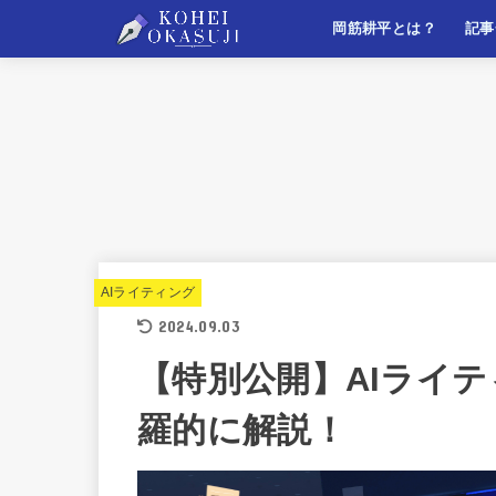
岡筋耕平とは？
記事
自己紹介
このサイトについて
マー
ライ
ビジ
自己
AIライティング
2024.09.03
【特別公開】AIライ
羅的に解説！