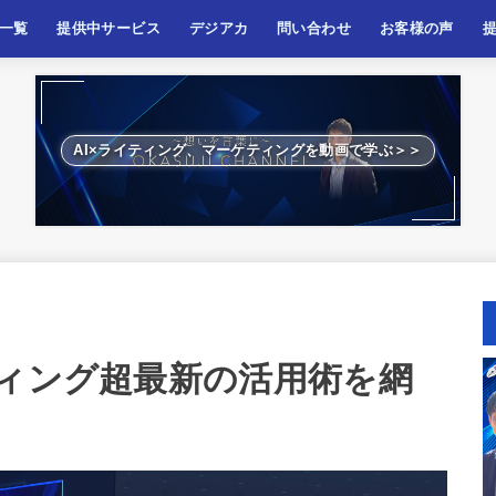
一覧
提供中サービス
デジアカ
問い合わせ
お客様の声
ケティング
ティング
ネス、起業
啓発
AI×ライティング、マーケティングを動画で学ぶ＞＞
ティング超最新の活用術を網