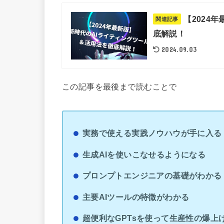
【2024
関連記事
底解説！
2024.09.03
この記事を最後まで読むことで
実務で使える実践ノウハウが手に入る
生成AIを使いこなせるようになる
プロンプトエンジニアの基礎がわかる
主要AIツールの特徴がわかる
超便利なGPTsを使って生産性の爆上