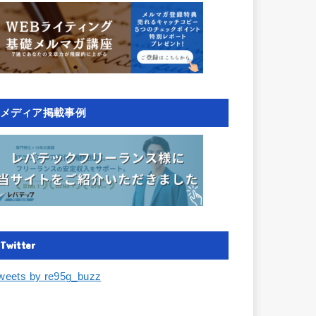
メディア掲載事例
Twitter
weets by re95g_buzz