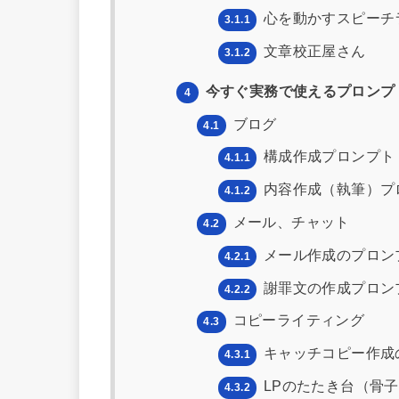
心を動かすスピーチ
3.1.1
文章校正屋さん
3.1.2
今すぐ実務で使えるプロンプ
4
ブログ
4.1
構成作成プロンプト
4.1.1
内容作成（執筆）プ
4.1.2
メール、チャット
4.2
メール作成のプロン
4.2.1
謝罪文の作成プロン
4.2.2
コピーライティング
4.3
キャッチコピー作成
4.3.1
LPのたたき台（骨
4.3.2