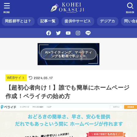
MENU
SEARCH
岡筋耕平とは？
記事一覧
提供中サービス
デジアカ
問い合
AI×ライティング、マーケティ
ングを動画で学ぶ＞＞
2024.05.17
WEBサイト
【超初心者向け！】誰でも簡単にホームページ
作成！ペライチの始め方