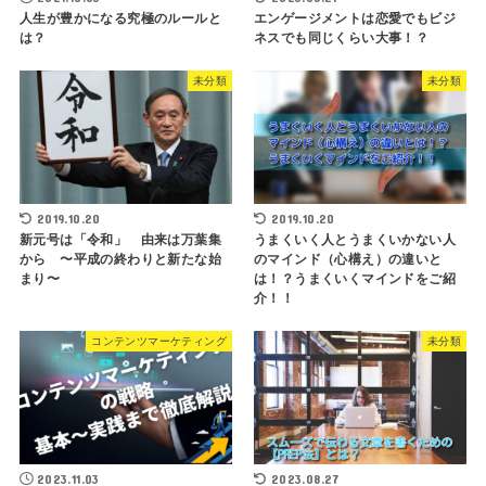
人生が豊かになる究極のルールと
エンゲージメントは恋愛でもビジ
は？
ネスでも同じくらい大事！？
未分類
未分類
2019.10.20
2019.10.20
新元号は「令和」 由来は万葉集
うまくいく人とうまくいかない人
から 〜平成の終わりと新たな始
のマインド（心構え）の違いと
まり〜
は！？うまくいくマインドをご紹
介！！
コンテンツマーケティング
未分類
2023.11.03
2023.08.27