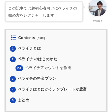
この記事では超初心者向けにペライチの
始め方をレクチャーします！
okasuji
Contents
[
hide
]
ペライチとは
1
ペライチ のはじめかた
2
ペライチアカウントを作成
2.1
ペライチの料金プラン
3
ペライチはとにかくテンプレートが豊富
4
まとめ
5