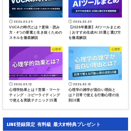
2026.05.29
2026.05.29
VUCAの時代とは？意味・読み
【2026年最新】AIツールまとめ
方・4つの要素と生き抜くための
｜おすすめ生成AI 20選と選び方
スキルを徹底解説
を徹底解説
心理学
心理学
2026.05.12
2026.05.12
心理学効果とは？営業・マーケ
心理学の雑学が面白い理由と
ティング・コピーライティング
は？日常で使える行動心理の法
で使える実践テクニック15選
則10選
LINE登録限定 有料級 最大21特典プレゼント