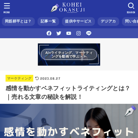
MENU
SEARCH
岡筋耕平とは？
記事一覧
提供中サービス
デジアカ
問い合
AI×ライティング、マーケティ
ングを動画で学ぶ＞＞
2023.08.27
マーケティング
感情を動かすベネフィットライティングとは？
｜売れる文章の秘訣を解説！